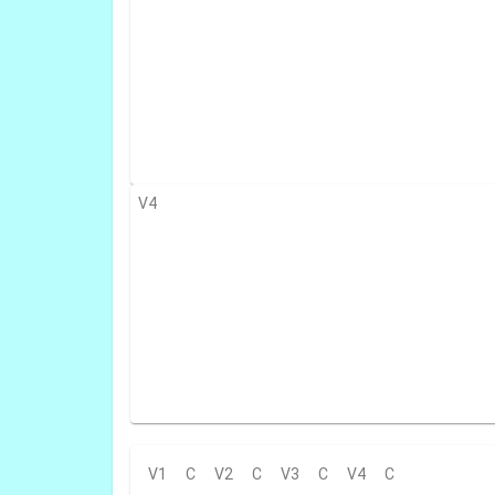
V4
V1
C
V2
C
V3
C
V4
C