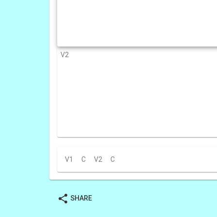
V2
V1
C
V2
C
share
SHARE