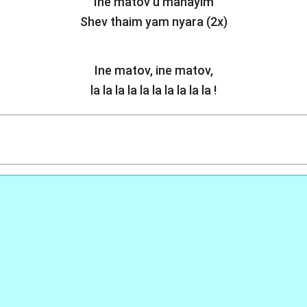
Ine matov u manayim
Shev thaim yam nyara (2x)
Ine matov, ine matov,
la la la la la la la la la la !