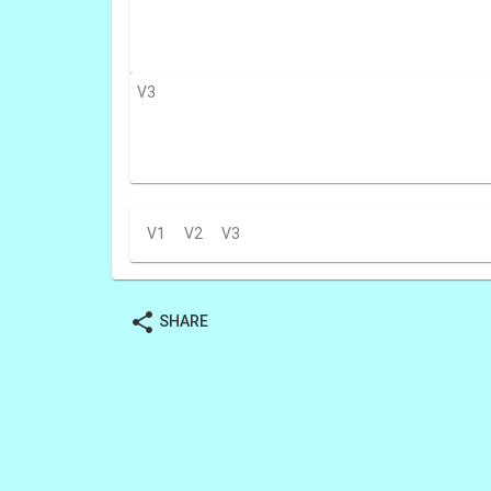
V3
V1
V2
V3
share
SHARE