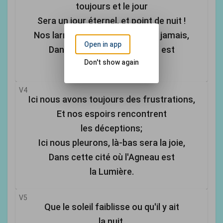
toujours et le jour
Sera un jour éternel, et point de nuit !
Nos larmes seront essuyées à jamais,
Open in app
Dans cette cité où l'Agneau est
Don't show again
la Lumière.
V4
Ici nous avons toujours des frustrations,
Et nos espoirs rencontrent
les déceptions;
Ici nous pleurons, là-bas sera la joie,
Dans cette cité où l'Agneau est
la Lumière.
V5
Que le soleil faiblisse ou qu'il y ait
la nuit,