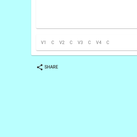
V1
C
V2
C
V3
C
V4
C
share
SHARE