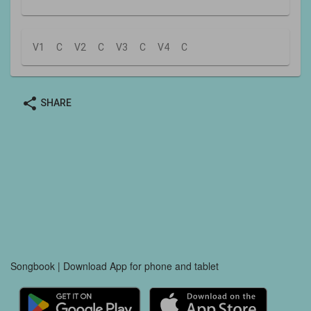
V1
C
V2
C
V3
C
V4
C
share
SHARE
Songbook | Download App for phone and tablet