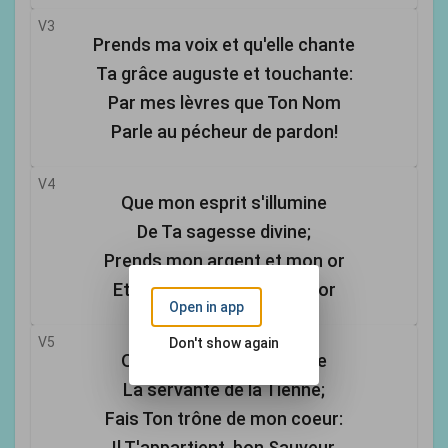
V3
Prends ma voix et qu'elle chante
Ta grâce auguste et touchante:
Par mes lèvres que Ton Nom
Parle au pécheur de pardon!
V4
Que mon esprit s'illumine
De Ta sagesse divine;
Prends mon argent et mon or
Et Toi seul, sois mon trésor
Open in app
V5
Don't show again
Que ma volonté devienne
La servante de la Tienne;
Fais Ton trône de mon coeur:
Il T'appartient, bon Sauveur.