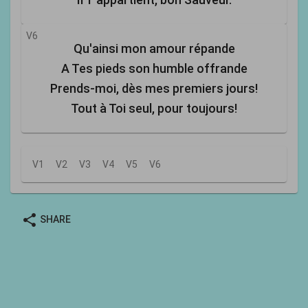
V6
Qu'ainsi mon amour répande
A Tes pieds son humble offrande
Prends-moi, dès mes premiers jours!
Tout à Toi seul, pour toujours!
V1
V2
V3
V4
V5
V6
share
SHARE