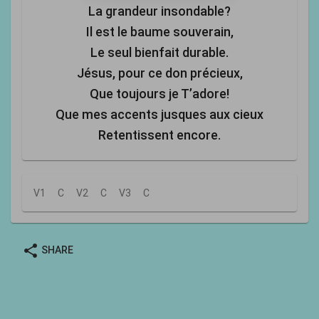
La grandeur insondable?
Il est le baume souverain,
Le seul bienfait durable.
Jésus, pour ce don précieux,
Que toujours je T’adore!
Que mes accents jusques aux cieux
Retentissent encore.
V1
C
V2
C
V3
C
share
SHARE