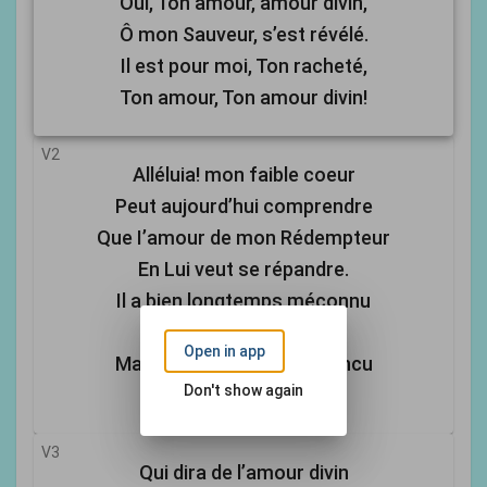
Oui, Ton amour, amour divin,
Ô mon Sauveur, s’est révélé.
Il est pour moi, Ton racheté,
Ton amour, Ton amour divin!
V2
Alléluia! mon faible coeur
Peut aujourd’hui comprendre
Que I’amour de mon Rédempteur
En Lui veut se répandre.
Il a bien longtemps méconnu
Cette grâce suprême,
Open in app
Mais maintenant il est vaincu
Don't show again
Et se donne Lui-même.
V3
Qui dira de l’amour divin