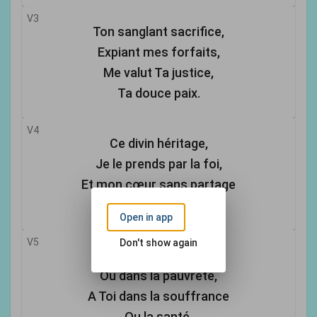
V3
Ton sanglant sacrifice,
Expiant mes forfaits,
Me valut Ta justice,
Ta douce paix.
V4
Ce divin héritage,
Je le prends par la foi,
Et mon cœur sans partage
Se donne à Toi.
Open in app
V5
Don't show again
A Toi dans l'abondance
Ou dans la pauvreté,
A Toi dans la souffrance
Ou la santé.