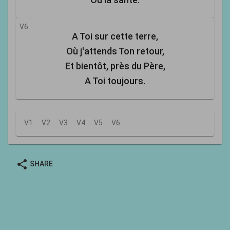
V6
A Toi sur cette terre,
Où j'attends Ton retour,
Et bientôt, près du Père,
A Toi toujours.
V1
V2
V3
V4
V5
V6
share
SHARE