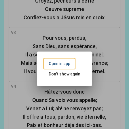
Croyez, pécheurs a cette
Oeuvre supreme
Confiez-vous a Jésus mis en croix.
V3
Pour vous, perdus,
Sans Dieu, sans espérance,
Il a souffert la mort d’un criminel;
Mais son trépas est votre délivrance;
Open in app
Il vous acquiert le bonheur éternel.
Don't show again
V4
Hâtez-vous donc
Quand Sa voix vous appelle;
Venez a Lui; ah! ne renvoyez pas;
Il offre a tous, pardon, vie éternelle,
Paix et bonheur déja des ici-bas.