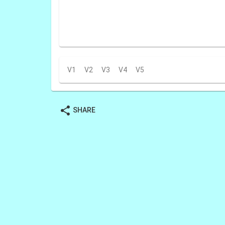
V1
V2
V3
V4
V5
share
SHARE