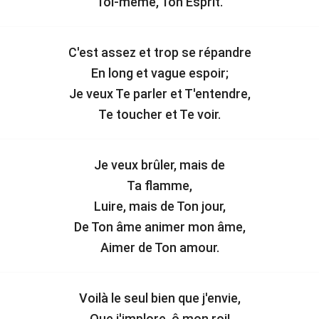
Toi-même, Ton Esprit.
C'est assez et trop se répandre
En long et vague espoir;
Je veux Te parler et T'entendre,
Te toucher et Te voir.
Je veux brûler, mais de
Ta flamme,
Luire, mais de Ton jour,
De Ton âme animer mon âme,
Aimer de Ton amour.
Voilà le seul bien que j'envie,
Que j'implore, ô mon roi!