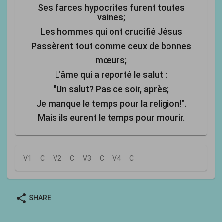
Ses farces hypocrites furent toutes
vaines;
Les hommes qui ont crucifié Jésus
Passèrent tout comme ceux de bonnes
mœurs;
L'âme qui a reporté le salut :
"Un salut? Pas ce soir, après;
Je manque le temps pour la religion!".
Mais ils eurent le temps pour mourir.
V1
C
V2
C
V3
C
V4
C
share
SHARE