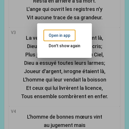
Resta en arrière à sa mort.
L'ange qui ouvrit les registres n'y
Vit aucune trace de sa grandeur.
V3
Open in app
La veuve, les orphelins étaient là,
Dieu s'est souvenu de leurs cris;
Don't show again
Plus jamais de chagrins là au Ciel,
Dieu a essuyé toutes leurs larmes;
Joueur d'argent, ivrogne étaient là,
L'homme qui leur vendait la boisson
Et ceux qui lui livrèrent la licence,
Tous ensemble sombrèrent en enfer.
V4
L'homme de bonnes mœurs vint
au jugement mais