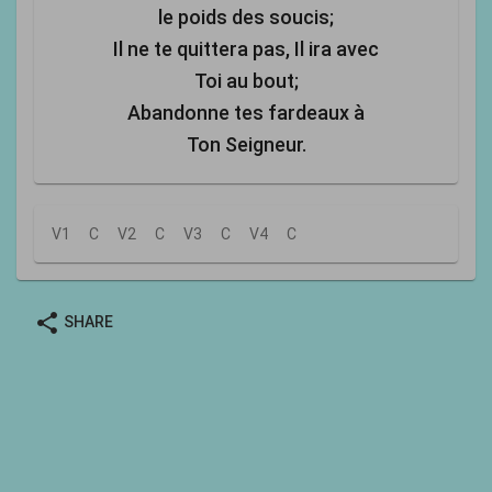
le poids des soucis;
Il ne te quittera pas, Il ira avec
Toi au bout;
Abandonne tes fardeaux à
Ton Seigneur.
V1
C
V2
C
V3
C
V4
C
share
SHARE