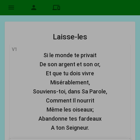
menu
person
devices
Laisse-les
V1
Si le monde te privait
De son argent et son or,
Et que tu dois vivre
Misérablement,
Souviens-toi, dans Sa Parole,
Comment Il nourrit
Même les oiseaux;
Abandonne tes fardeaux
A ton Seigneur.