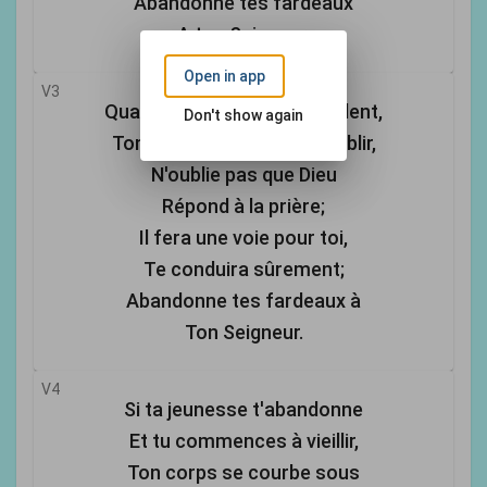
Abandonne tes fardeaux
A ton Seigneur.
Open in app
V3
Quand tes ennemis t'assaillent,
Don't show again
Ton cœur commence à faiblir,
N'oublie pas que Dieu
Répond à la prière;
Il fera une voie pour toi,
Te conduira sûrement;
Abandonne tes fardeaux à
Ton Seigneur.
V4
Si ta jeunesse t'abandonne
Et tu commences à vieillir,
Ton corps se courbe sous