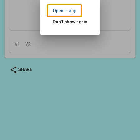
Je voudrais m'envoler
Avec les Anges
Open in app
Vers le beau firmament
Don't show again
V1
V2
share
SHARE