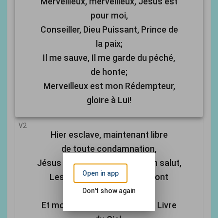
Merveilleux, merveilleux, Jésus est
pour moi,
Conseiller, Dieu Puissant, Prince de
la paix;
Il me sauve, Il me garde du péché,
de honte;
Merveilleux est mon Rédempteur,
gloire à Lui!
V2
Hier esclave, maintenant libre
de toute condamnation,
Jésus donne liberté et un plein salut,
Open in app
Les péchés du passé me sont
pardonnés
Don't show again
Et mon nom est écrit dans le Livre