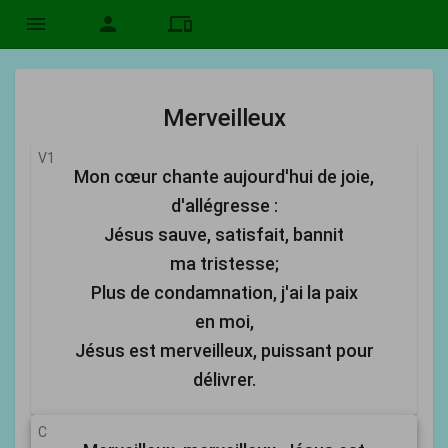
menu
person
devices
Merveilleux
V1
Mon cœur chante aujourd'hui de joie,
d'allégresse :
Jésus sauve, satisfait, bannit
ma tristesse;
Plus de condamnation, j'ai la paix
en moi,
Jésus est merveilleux, puissant pour
délivrer.
C