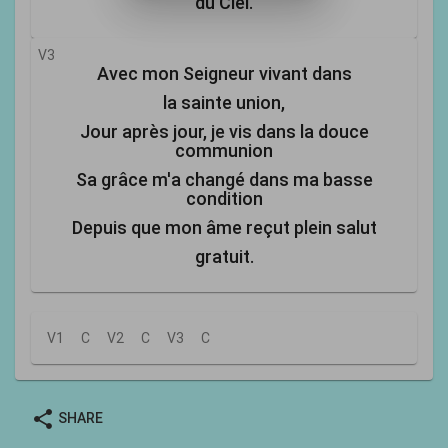
du Ciel.
V3
Avec mon Seigneur vivant dans
la sainte union,
Jour après jour, je vis dans la douce
communion
Sa grâce m'a changé dans ma basse
condition
Depuis que mon âme reçut plein salut
gratuit.
V1
C
V2
C
V3
C
share
SHARE