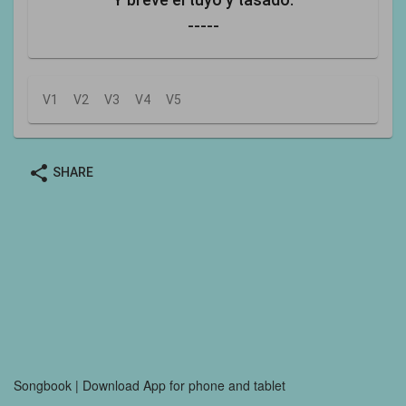
-----
V1
V2
V3
V4
V5
share
SHARE
Songbook | Download App for phone and tablet