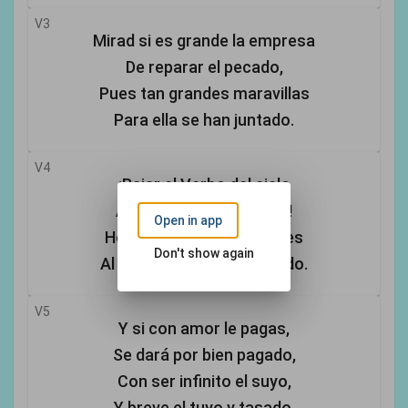
V3
Mirad si es grande la empresa
De reparar el pecado,
Pues tan grandes maravillas
Para ella se han juntado.
V4
¡Bajar el Verbo del cielo
A tan miserable estado!
Open in app
Hombre, mira lo que debes
Don't show again
Al que tanto le has costado.
V5
Y si con amor le pagas,
Se dará por bien pagado,
Con ser infinito el suyo,
Y breve el tuyo y tasado.